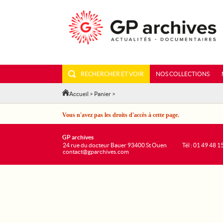
RECHERCHER ET VOIR
NOS COLLECTIONS
Accueil
>
Panier
>
Vous n'avez pas les droits d'accès à cette page.
GP archives
24 rue du docteur Bauer 93400 St Ouen
Tél : 01 49 48 1
contact@gparchives.com