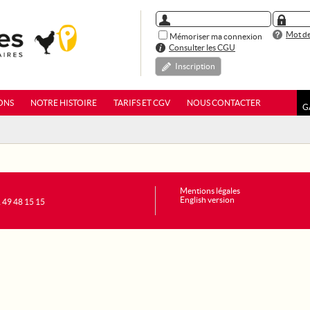
Mot de
Mémoriser ma connexion
Consulter les CGU
Inscription
ONS
NOTRE HISTOIRE
TARIFS ET CGV
NOUS CONTACTER
G
Mentions légales
English version
1 49 48 15 15