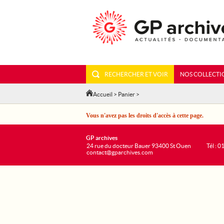
RECHERCHER ET VOIR
NOS COLLECTI
Accueil
>
Panier
>
Vous n'avez pas les droits d'accès à cette page.
GP archives
24 rue du docteur Bauer 93400 St Ouen
Tél : 0
contact@gparchives.com