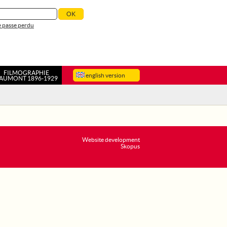
 passe perdu
FILMOGRAPHIE
english version
AUMONT 1896-1929
Website development
Skopus