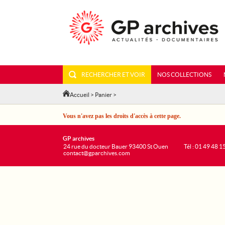
RECHERCHER ET VOIR
NOS COLLECTIONS
Accueil
>
Panier
>
Vous n'avez pas les droits d'accès à cette page.
GP archives
24 rue du docteur Bauer 93400 St Ouen
Tél : 01 49 48 1
contact@gparchives.com