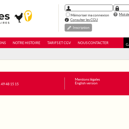
Mot de
Mémoriser ma connexion
Consulter les CGU
Inscription
ONS
NOTRE HISTOIRE
TARIFS ET CGV
NOUS CONTACTER
G
Mentions légales
English version
1 49 48 15 15