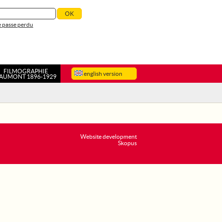
 passe perdu
FILMOGRAPHIE
english version
AUMONT 1896-1929
Website development
Skopus