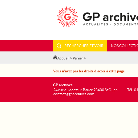
RECHERCHER ET VOIR
NOS COLLECTI
Accueil
>
Panier
>
Vous n'avez pas les droits d'accès à cette page.
GP archives
24 rue du docteur Bauer 93400 St Ouen
Tél : 0
contact@gparchives.com