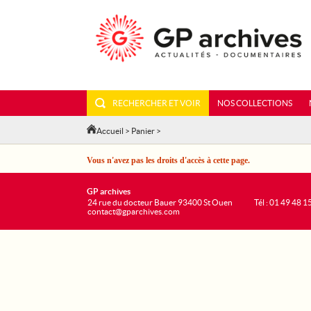
RECHERCHER ET VOIR
NOS COLLECTIONS
Accueil
>
Panier
>
Vous n'avez pas les droits d'accès à cette page.
GP archives
24 rue du docteur Bauer 93400 St Ouen
Tél : 01 49 48 1
contact@gparchives.com