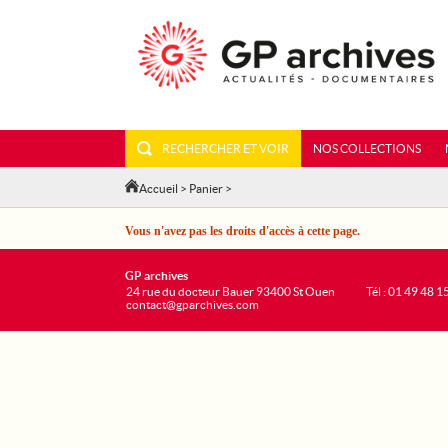
RECHERCHER ET VOIR
NOS COLLECTIONS
Accueil
>
Panier
>
Vous n'avez pas les droits d'accès à cette page.
GP archives
24 rue du docteur Bauer 93400 St Ouen
Tél : 01 49 48 1
contact@gparchives.com