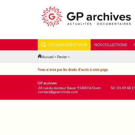
RECHERCHER ET VOIR
NOS COLLECTIONS
Accueil
>
Panier
>
Vous n'avez pas les droits d'accès à cette page.
GP archives
24 rue du docteur Bauer 93400 St Ouen
Tél : 01 49 48 1
contact@gparchives.com