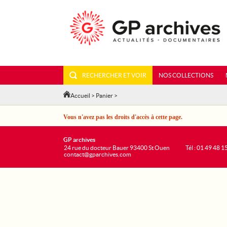
RECHERCHER ET VOIR
NOS COLLECTIONS
Accueil
>
Panier
>
Vous n'avez pas les droits d'accès à cette page.
GP archives
24 rue du docteur Bauer 93400 St Ouen
Tél : 01 49 48 1
contact@gparchives.com