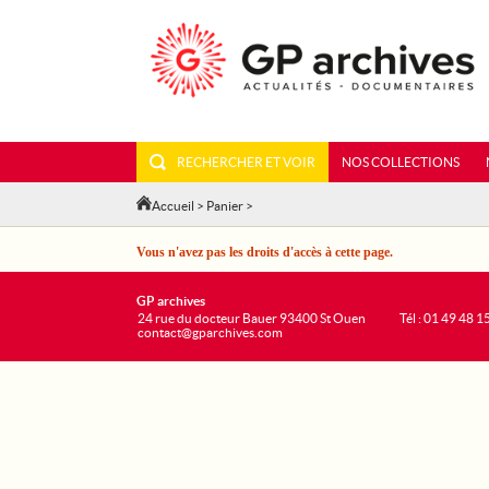
RECHERCHER ET VOIR
NOS COLLECTIONS
Accueil
>
Panier
>
Vous n'avez pas les droits d'accès à cette page.
GP archives
24 rue du docteur Bauer 93400 St Ouen
Tél : 01 49 48 1
contact@gparchives.com