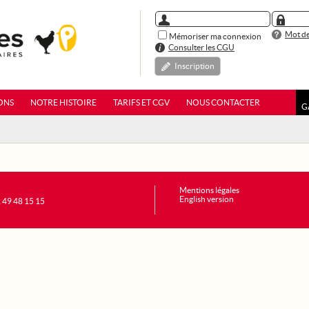
Mot de
Mémoriser ma connexion
Consulter les CGU
Inscription
ONS
NOTRE HISTOIRE
TARIFS ET CGV
NOUS CONTACTER
G
Mentions légales
English version
1 49 48 15 15