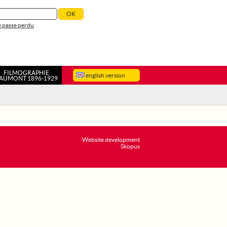
 passe perdu
FILMOGRAPHIE
english version
AUMONT 1896-1929
Website development
Skopus