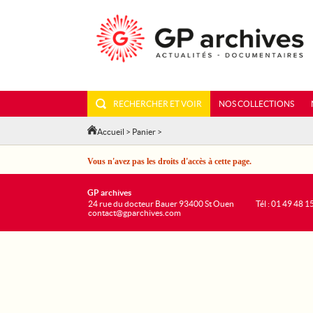
RECHERCHER ET VOIR
NOS COLLECTIONS
Accueil
>
Panier
>
Vous n'avez pas les droits d'accès à cette page.
GP archives
24 rue du docteur Bauer 93400 St Ouen
Tél : 01 49 48 1
contact@gparchives.com