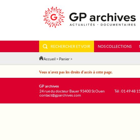
RECHERCHER ET VOIR
NOS COLLECTIONS
Accueil
>
Panier
>
Vous n'avez pas les droits d'accès à cette page.
GP archives
24 rue du docteur Bauer 93400 St Ouen
Tél : 01 49 48 1
contact@gparchives.com