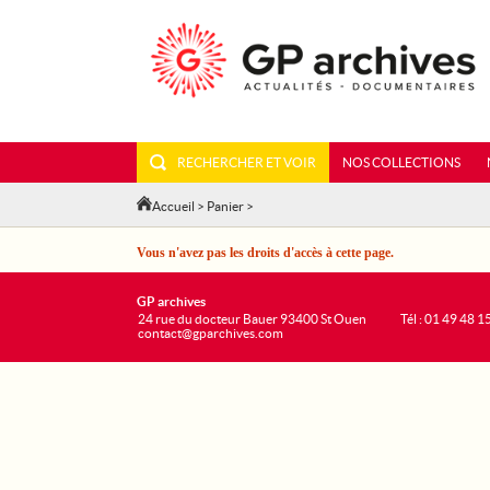
RECHERCHER ET VOIR
NOS COLLECTIONS
Accueil
>
Panier
>
Vous n'avez pas les droits d'accès à cette page.
GP archives
24 rue du docteur Bauer 93400 St Ouen
Tél : 01 49 48 1
contact@gparchives.com