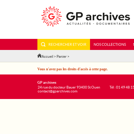
RECHERCHER ET VOIR
NOS COLLECTIONS
Accueil
>
Panier
>
Vous n'avez pas les droits d'accès à cette page.
GP archives
24 rue du docteur Bauer 93400 St Ouen
Tél : 01 49 48 1
contact@gparchives.com