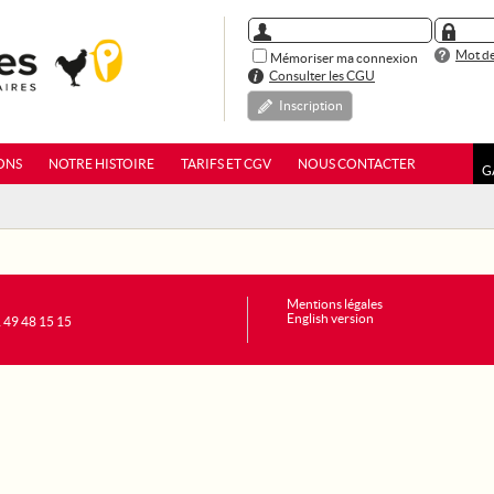
Mot de
Mémoriser ma connexion
Consulter les CGU
Inscription
ONS
NOTRE HISTOIRE
TARIFS ET CGV
NOUS CONTACTER
G
Mentions légales
English version
1 49 48 15 15