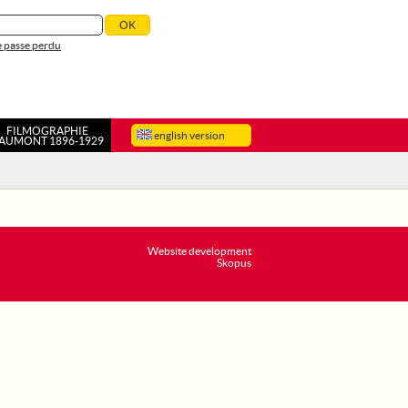
 passe perdu
FILMOGRAPHIE
english version
AUMONT 1896-1929
Website development
Skopus