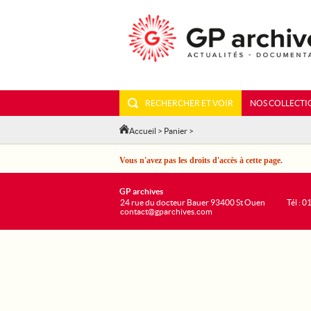
RECHERCHER ET VOIR
NOS COLLECTI
Accueil
>
Panier
>
Vous n'avez pas les droits d'accès à cette page.
GP archives
24 rue du docteur Bauer 93400 St Ouen
Tél : 0
contact@gparchives.com