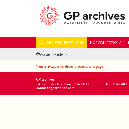
RECHERCHER ET VOIR
NOS COLLECTIONS
Accueil
>
Panier
>
Vous n'avez pas les droits d'accès à cette page.
GP archives
24 rue du docteur Bauer 93400 St Ouen
Tél : 01 49 48 1
contact@gparchives.com