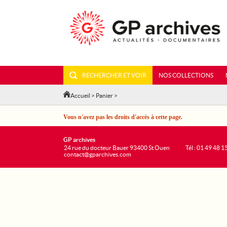
RECHERCHER ET VOIR
NOS COLLECTIONS
Accueil
>
Panier
>
Vous n'avez pas les droits d'accès à cette page.
GP archives
24 rue du docteur Bauer 93400 St Ouen
Tél : 01 49 48 1
contact@gparchives.com