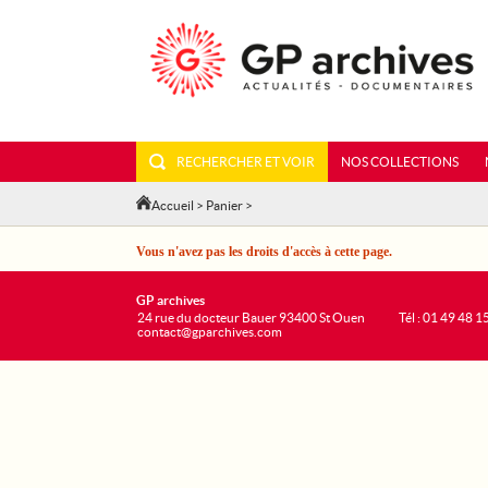
RECHERCHER ET VOIR
NOS COLLECTIONS
Accueil
>
Panier
>
Vous n'avez pas les droits d'accès à cette page.
GP archives
24 rue du docteur Bauer 93400 St Ouen
Tél : 01 49 48 1
contact@gparchives.com