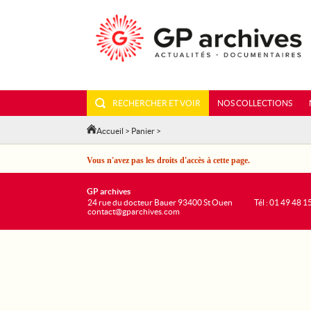
RECHERCHER ET VOIR
NOS COLLECTIONS
Accueil
>
Panier
>
Vous n'avez pas les droits d'accès à cette page.
GP archives
24 rue du docteur Bauer 93400 St Ouen
Tél : 01 49 48 1
contact@gparchives.com