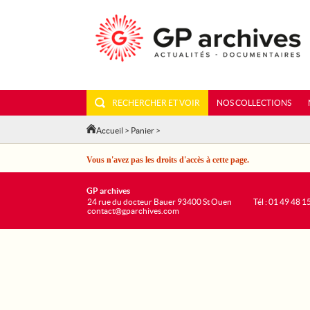
RECHERCHER ET VOIR
NOS COLLECTIONS
Accueil
>
Panier
>
Vous n'avez pas les droits d'accès à cette page.
GP archives
24 rue du docteur Bauer 93400 St Ouen
Tél : 01 49 48 1
contact@gparchives.com