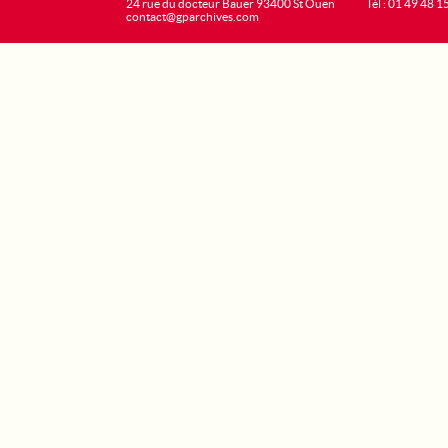
24 rue du docteur Bauer 93400 St Ouen
Tél : 01 49 48 1
contact@gparchives.com