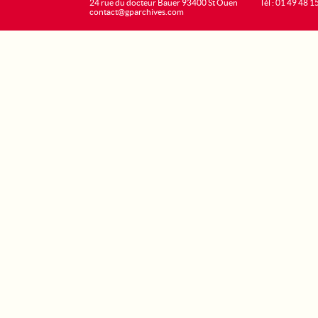
24 rue du docteur Bauer 93400 St Ouen
Tél : 01 49 48 1
contact@gparchives.com