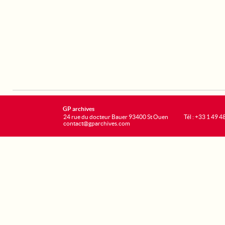
GP archives
24 rue du docteur Bauer 93400 St Ouen
Tél : +33 1 49 4
contact@gparchives.com