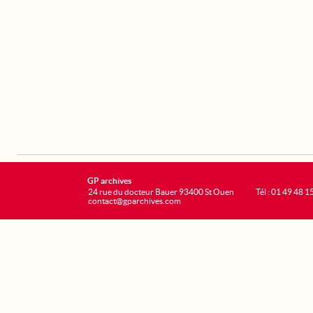
GP archives
24 rue du docteur Bauer 93400 St Ouen
Tél : 01 49 48 1
contact@gparchives.com