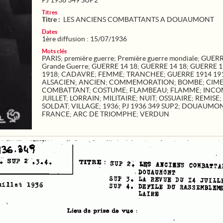
PJ 1936 349 SUP2
Titres
Titre :
LES ANCIENS COMBATTANTS A DOUAUMONT
Dates
1ère diffusion : 15/07/1936
Mots clés
PARIS
;
première guerre
;
Première guerre mondiale
;
GUERR
Grande Guerre
;
GUERRE 14 18
;
GUERRE 14 18
;
GUERRE 1
1918
;
CADAVRE
;
FEMME
;
TRANCHEE
;
GUERRE 1914 19
ALSACIEN
;
ANCIEN
;
COMMEMORATION
;
BOMBE
;
CIME
COMBATTANT
;
COSTUME
;
FLAMBEAU
;
FLAMME
;
INCO
JUILLET
;
LORRAIN
;
MILITAIRE
;
NUIT
;
OSSUAIRE
;
REMISE
;
SOLDAT
;
VILLAGE
;
1936
;
PJ 1936 349 SUP2
;
DOUAUMO
FRANCE
;
ARC DE TRIOMPHE
;
VERDUN