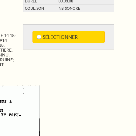
DURÉE
00:03:08
COUL. SON
NB SONORE
E 14 18
;
SÉLECTIONNER
914
18
;
TIERE
;
NNU
;
RUINE
;
NT
;