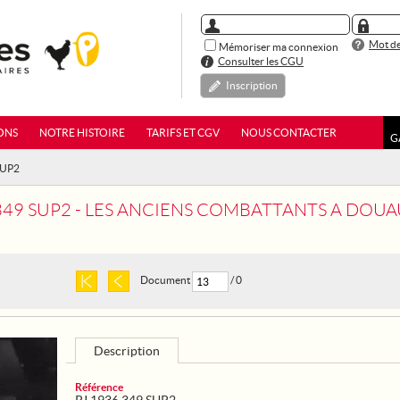
Mot de
Mémoriser ma connexion
Consulter les CGU
Inscription
ONS
NOTRE HISTOIRE
TARIFS ET CGV
NOUS CONTACTER
G
SUP2
 349 SUP2 - LES ANCIENS COMBATTANTS A DO
Document
/ 0
Description
Référence