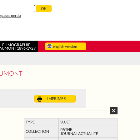
 passe perdu
FILMOGRAPHIE
english version
AUMONT 1896-1929
UAUMONT
IMPRIMER
TYPE
SUJET
PATHÉ
COLLECTION
JOURNAL ACTUALITÉ