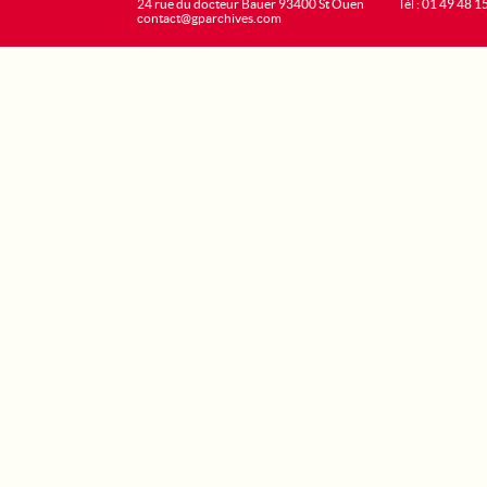
24 rue du docteur Bauer 93400 St Ouen
Tél : 01 49 48 1
contact@gparchives.com