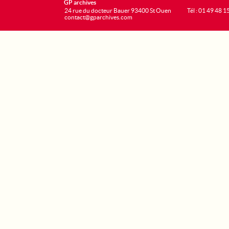
GP archives
24 rue du docteur Bauer 93400 St Ouen
Tél : 01 49 48 1
contact@gparchives.com