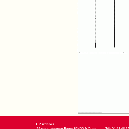
GP archives
24 rue du docteur Bauer 93400 St Ouen
Tél : 01 49 48 1