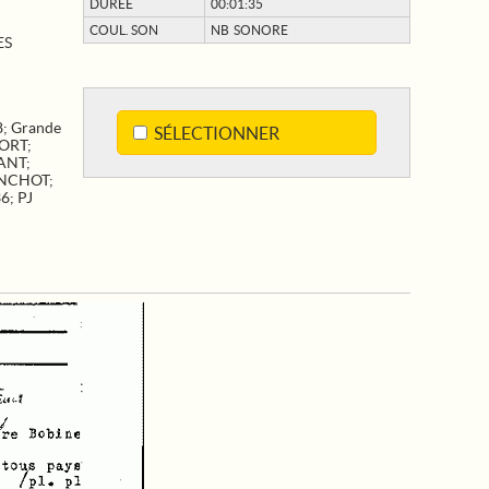
DURÉE
00:01:35
COUL. SON
NB SONORE
ES
8
;
Grande
SÉLECTIONNER
ORT
;
ANT
;
NCHOT
;
36
;
PJ