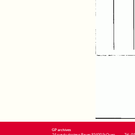
GP archives
24 rue du docteur Bauer 93400 St Ouen
Tél : 0