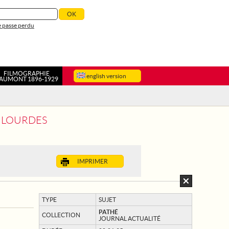
 passe perdu
FILMOGRAPHIE
english version
AUMONT 1896-1929
A LOURDES
IMPRIMER
TYPE
SUJET
PATHÉ
COLLECTION
JOURNAL ACTUALITÉ