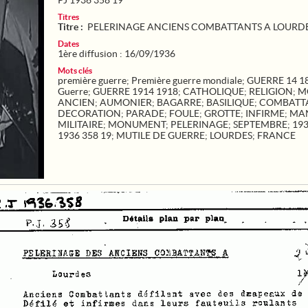
PJ 1936 358 19
Titres
Titre :
PELERINAGE ANCIENS COMBATTANTS A LOURD
Dates
1ère diffusion : 16/09/1936
Mots clés
première guerre
;
Première guerre mondiale
;
GUERRE 14 1
Guerre
;
GUERRE 1914 1918
;
CATHOLIQUE
;
RELIGION
;
M
ANCIEN
;
AUMONIER
;
BAGARRE
;
BASILIQUE
;
COMBATT
DECORATION
;
PARADE
;
FOULE
;
GROTTE
;
INFIRME
;
MA
MILITAIRE
;
MONUMENT
;
PELERINAGE
;
SEPTEMBRE
;
19
1936 358 19
;
MUTILE DE GUERRE
;
LOURDES
;
FRANCE