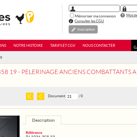
Mot de
Mémoriser ma connexion
Consulter les CGU
Inscription
ONS
NOTRE HISTOIRE
TARIFS ET CGV
NOUS CONTACTER
G
19
 358 19 - PELERINAGE ANCIENS COMBATTANTS 
Document
/ 0
Description
Référence