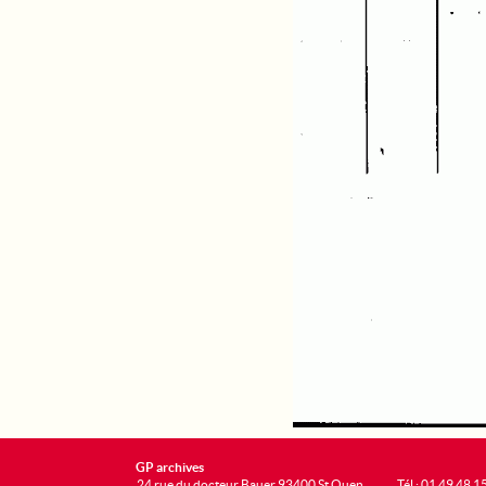
GP archives
24 rue du docteur Bauer 93400 St Ouen
Tél : 01 49 48 1