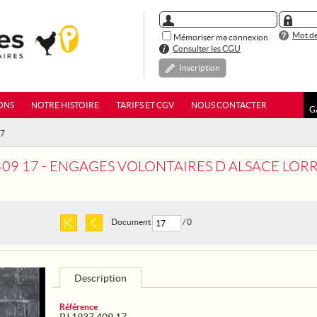
Mot de
Mémoriser ma connexion
Consulter les CGU
Inscription
ONS
NOTRE HISTOIRE
TARIFS ET CGV
NOUS CONTACTER
G
17
 409 17 - ENGAGES VOLONTAIRES D ALSACE LORR
Document
/ 0
Description
Référence