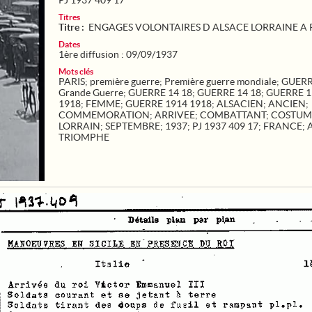
PJ 1937 409 17
Titres
Titre :
ENGAGES VOLONTAIRES D ALSACE LORRAINE A 
Dates
1ère diffusion : 09/09/1937
Mots clés
PARIS
;
première guerre
;
Première guerre mondiale
;
GUERR
Grande Guerre
;
GUERRE 14 18
;
GUERRE 14 18
;
GUERRE 1
1918
;
FEMME
;
GUERRE 1914 1918
;
ALSACIEN
;
ANCIEN
;
COMMEMORATION
;
ARRIVEE
;
COMBATTANT
;
COSTUM
LORRAIN
;
SEPTEMBRE
;
1937
;
PJ 1937 409 17
;
FRANCE
;
TRIOMPHE