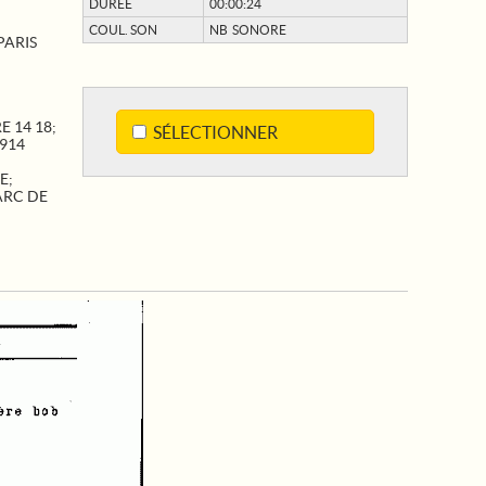
DURÉE
00:00:24
COUL. SON
NB SONORE
PARIS
E 14 18
;
SÉLECTIONNER
914
E
;
ARC DE