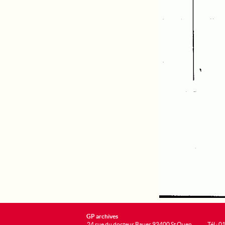
GP archives
24 rue du docteur Bauer 93400 St Ouen
Tél : 0