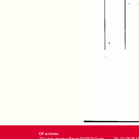
GP archives
24 rue du docteur Bauer 93400 St Ouen
Tél : 01 49 48 1