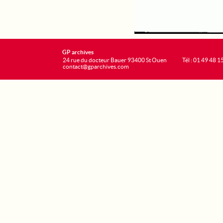
GP archives
24 rue du docteur Bauer 93400 St Ouen
Tél : 01 49 48 1
contact@gparchives.com