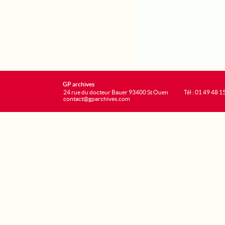
GP archives
24 rue du docteur Bauer 93400 St Ouen
Tél : 01 49 48 1
contact@gparchives.com