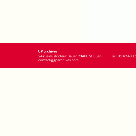
GP archives
24 rue du docteur Bauer 93400 St Ouen
Tél : 01 49 48 1
contact@gparchives.com