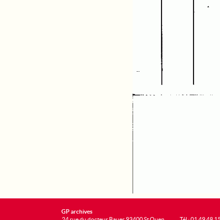
GP archives
24 rue du docteur Bauer 93400 St Ouen
Tél : 01 49 48 1