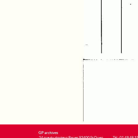
GP archives
24 rue du docteur Bauer 93400 St Ouen
Tél : 01 49 48 1