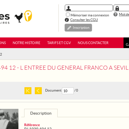
Mot de
Mémoriser ma connexion
Consulter les CGU
Inscription
ONS
NOTRE HISTOIRE
TARIFS ET CGV
NOUS CONTACTER
G
12
494 12 - L ENTREE DU GENERAL FRANCO A SEVIL
Document
/ 0
Description
Référence