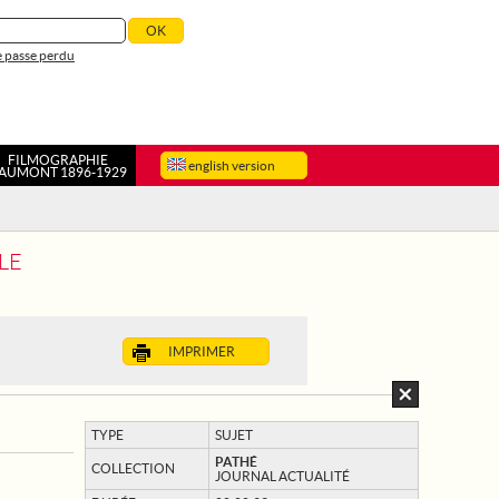
 passe perdu
FILMOGRAPHIE
english version
AUMONT 1896-1929
LE
IMPRIMER
TYPE
SUJET
PATHÉ
COLLECTION
JOURNAL ACTUALITÉ