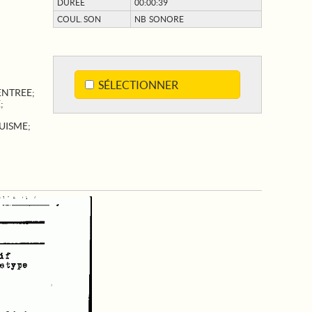
DURÉE
00:00:39
COUL. SON
NB SONORE
SÉLECTIONNER
ENTREE
;
E
;
UISME
;