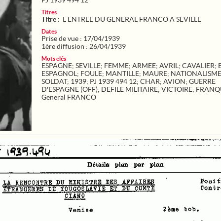
PJ 1939 494 12
Titres
Titre :
L ENTREE DU GENERAL FRANCO A SEVILLE
Dates
Prise de vue : 17/04/1939
1ère diffusion : 26/04/1939
Mots clés
ESPAGNE
;
SEVILLE
;
FEMME
;
ARMEE
;
AVRIL
;
CAVALIER
;
ESPAGNOL
;
FOULE
;
MANTILLE
;
MAURE
;
NATIONALISM
SOLDAT
;
1939
;
PJ 1939 494 12
;
CHAR
;
AVION
;
GUERRE
D'ESPAGNE (OFF)
;
DEFILE MILITAIRE
;
VICTOIRE
;
FRANQ
General FRANCO