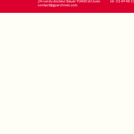
24 rue du docteur Bauer 93400 St Ouen
Tél : 01 49 48 1
contact@gparchives.com