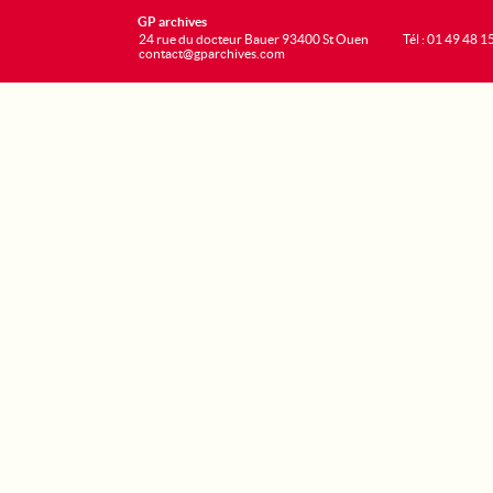
GP archives
24 rue du docteur Bauer 93400 St Ouen
Tél : 01 49 48 1
contact@gparchives.com