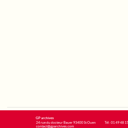
GP archives
24 rue du docteur Bauer 93400 St Ouen
Tél : 01 49 48 1
contact@gparchives.com