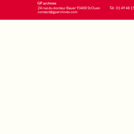
GP archives
24 rue du docteur Bauer 93400 St Ouen
Tél : 01 49 48 1
contact@gparchives.com