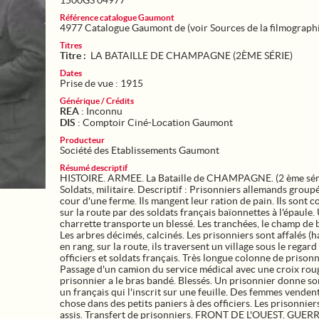
1500GS 04977
Référence catalogue Gaumont
4977 Catalogue Gaumont de (voir Sources de la filmograph
Titres
Titre :
LA BATAILLE DE CHAMPAGNE (2ÈME SÉRIE)
Dates
Prise de vue : 1915
Générique / Crédits
REA
: Inconnu
DIS
: Comptoir Ciné-Location Gaumont
Producteur
Société des Etablissements Gaumont
Résumé descriptif
HISTOIRE. ARMEE. La Bataille de CHAMPAGNE. (2 ème sér
Soldats, militaire. Descriptif : Prisonniers allemands group
cour d'une ferme. Ils mangent leur ration de pain. Ils sont c
sur la route par des soldats français baïonnettes à l'épaule.
charrette transporte un blessé. Les tranchées, le champ de b
Les arbres décimés, calcinés. Les prisonniers sont affalés (h
en rang, sur la route, ils traversent un village sous le regard
officiers et soldats français. Très longue colonne de prisonn
Passage d'un camion du service médical avec une croix rou
prisonnier a le bras bandé. Blessés. Un prisonnier donne s
un français qui l'inscrit sur une feuille. Des femmes vende
chose dans des petits paniers à des officiers. Les prisonnier
assis. Transfert de prisonniers. FRONT DE L'OUEST. GUER