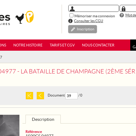
Mot de
Mémoriser ma connexion
Consulter les CGU
Inscription
ONS
NOTRE HISTOIRE
TARIFS ET CGV
NOUS CONTACTER
G
77
04977 - LA BATAILLE DE CHAMPAGNE (2ÈME SÉR
Document
/ 0
Description
Référence