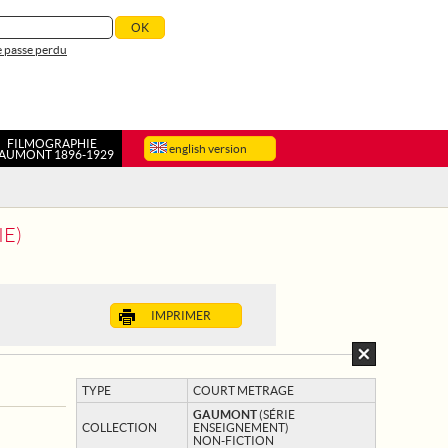
 passe perdu
FILMOGRAPHIE
english version
AUMONT 1896-1929
IE)
IMPRIMER
TYPE
COURT METRAGE
GAUMONT
(SÉRIE
COLLECTION
ENSEIGNEMENT)
NON-FICTION