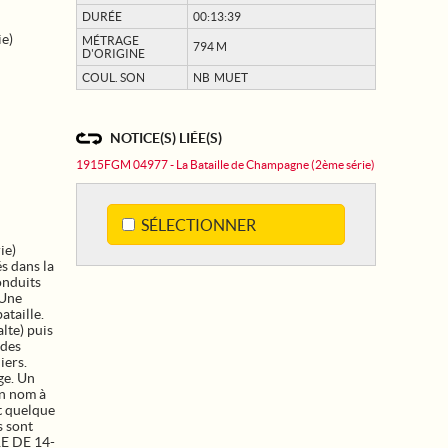
DURÉE
00:13:39
ie)
MÉTRAGE
794 M
D'ORIGINE
COUL. SON
NB MUET
NOTICE(S) LIÉE(S)
1915FGM 04977 - La Bataille de Champagne (2ème série)
SÉLECTIONNER
ie)
és dans la
onduits
 Une
ataille.
alte) puis
 des
iers.
ge. Un
on nom à
nt quelque
s sont
RE DE 14-