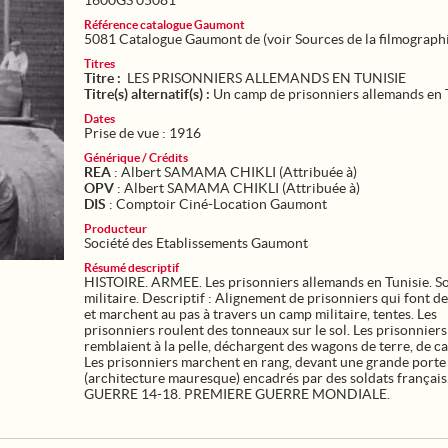
1600GS 05081
Référence catalogue Gaumont
5081 Catalogue Gaumont de (voir Sources de la filmograph
Titres
Titre :
LES PRISONNIERS ALLEMANDS EN TUNISIE
Titre(s) alternatif(s) :
Un camp de prisonniers allemands en 
Dates
Prise de vue : 1916
Générique / Crédits
REA
: Albert SAMAMA CHIKLI (Attribuée à)
OPV
: Albert SAMAMA CHIKLI (Attribuée à)
DIS
: Comptoir Ciné-Location Gaumont
Producteur
Société des Etablissements Gaumont
Résumé descriptif
HISTOIRE. ARMEE. Les prisonniers allemands en Tunisie. So
militaire. Descriptif : Alignement de prisonniers qui font d
et marchent au pas à travers un camp militaire, tentes. Les
prisonniers roulent des tonneaux sur le sol. Les prisonniers
remblaient à la pelle, déchargent des wagons de terre, de ca
Les prisonniers marchent en rang, devant une grande porte
(architecture mauresque) encadrés par des soldats français
GUERRE 14-18. PREMIERE GUERRE MONDIALE.