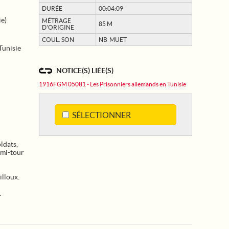
DURÉE
00:04:09
ie)
MÉTRAGE
85 M
D'ORIGINE
COUL. SON
NB MUET
Tunisie
NOTICE(S) LIÉE(S)
1916FGM 05081 - Les Prisonniers allemands en Tunisie
SÉLECTIONNER
ldats,
emi-tour
illoux.
.