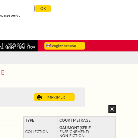
 passe perdu
FILMOGRAPHIE
english version
AUMONT 1896-1929
IE
IMPRIMER
TYPE
COURT METRAGE
GAUMONT
(SÉRIE
COLLECTION
ENSEIGNEMENT)
NON-FICTION