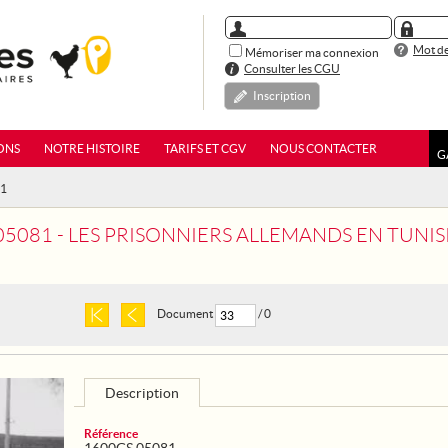
Mot de
Mémoriser ma connexion
Consulter les CGU
Inscription
ONS
NOTRE HISTOIRE
TARIFS ET CGV
NOUS CONTACTER
G
81
05081 - LES PRISONNIERS ALLEMANDS EN TUNIS
Document
/ 0
Description
Référence