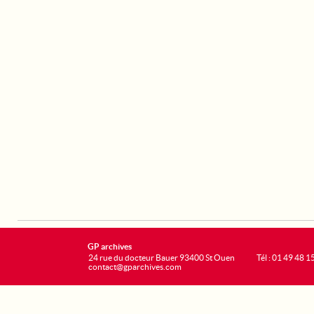
GP archives
24 rue du docteur Bauer 93400 St Ouen
Tél : 01 49 48 1
contact@gparchives.com