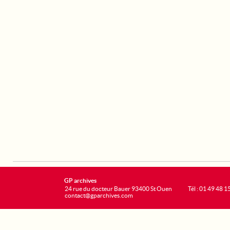
GP archives
24 rue du docteur Bauer 93400 St Ouen
Tél : 01 49 48 1
contact@gparchives.com