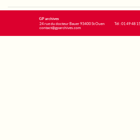
GP archives
24 rue du docteur Bauer 93400 St Ouen
Tél : 01 49 48 1
contact@gparchives.com