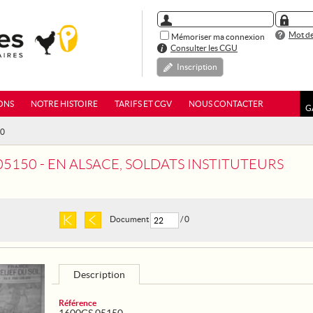
Mot de
Mémoriser ma connexion
Consulter les CGU
Inscription
ONS
NOTRE HISTOIRE
TARIFS ET CGV
NOUS CONTACTER
G
50
05150 - EN ALSACE, SOLDATS INSTITUTEURS
Document
/ 0
Description
Référence