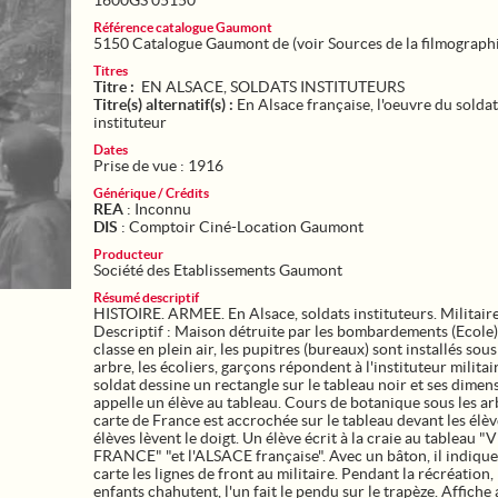
1600GS 05150
Référence catalogue Gaumont
5150 Catalogue Gaumont de (voir Sources de la filmograph
Titres
Titre :
EN ALSACE, SOLDATS INSTITUTEURS
Titre(s) alternatif(s) :
En Alsace française, l'oeuvre du soldat
instituteur
Dates
Prise de vue : 1916
Générique / Crédits
REA
: Inconnu
DIS
: Comptoir Ciné-Location Gaumont
Producteur
Société des Etablissements Gaumont
Résumé descriptif
HISTOIRE. ARMEE. En Alsace, soldats instituteurs. Militaire
Descriptif : Maison détruite par les bombardements (Ecole)
classe en plein air, les pupitres (bureaux) sont installés sou
arbre, les écoliers, garçons répondent à l'instituteur militai
soldat dessine un rectangle sur le tableau noir et ses dimens
appelle un élève au tableau. Cours de botanique sous les ar
carte de France est accrochée sur le tableau devant les élèv
élèves lèvent le doigt. Un élève écrit à la craie au tableau "V
FRANCE" "et l'ALSACE française". Avec un bâton, il indique 
carte les lignes de front au militaire. Pendant la récréation, 
enfants chahutent, l'un fait le pendu sur le trapèze. Affiche