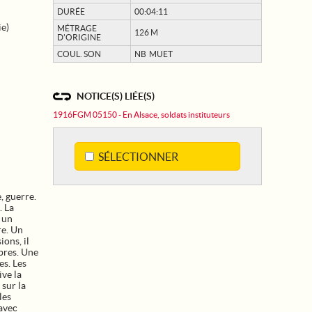
DURÉE
00:04:11
ie)
MÉTRAGE
126 M
D'ORIGINE
COUL. SON
NB MUET
NOTICE(S) LIÉE(S)
1916FGM 05150 - En Alsace, soldats instituteurs
SÉLECTIONNER
, guerre.
. La
s un
re. Un
ions, il
bres. Une
es. Les
ive la
sur la
les
 avec