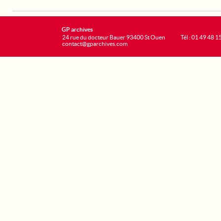
GP archives
24 rue du docteur Bauer 93400 St Ouen
Tél : 01 49 48 1
contact@gparchives.com