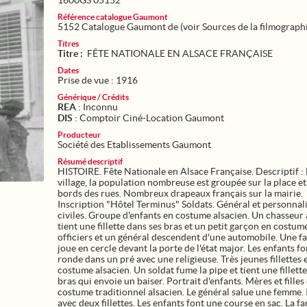
1600GS 05152
Référence catalogue Gaumont
5152 Catalogue Gaumont de (voir Sources de la filmograph
Titres
Titre :
FÊTE NATIONALE EN ALSACE FRANÇAISE
Dates
Prise de vue : 1916
Générique / Crédits
REA
: Inconnu
DIS
: Comptoir Ciné-Location Gaumont
Producteur
Société des Etablissements Gaumont
Résumé descriptif
HISTOIRE. Fête Nationale en Alsace Française. Descriptif :
village, la population nombreuse est groupée sur la place et
bords des rues. Nombreux drapeaux français sur la mairie.
Inscription "Hôtel Terminus" Soldats. Général et personnal
civiles. Groupe d'enfants en costume alsacien. Un chasseur 
tient une fillette dans ses bras et un petit garçon en costum
officiers et un général descendent d'une automobile. Une f
joue en cercle devant la porte de l'état major. Les enfants f
ronde dans un pré avec une religieuse. Très jeunes fillettes 
costume alsacien. Un soldat fume la pipe et tient une fillette
bras qui envoie un baiser. Portrait d'enfants. Mères et filles
costume traditionnel alsacien. Le général salue une femme. 
avec deux fillettes. Les enfants font une course en sac. La f