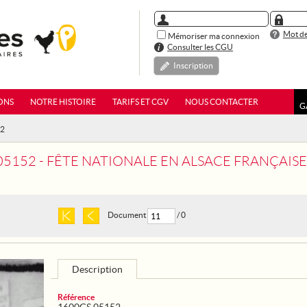
Mot de
Mémoriser ma connexion
Consulter les CGU
Inscription
ONS
NOTRE HISTOIRE
TARIFS ET CGV
NOUS CONTACTER
G
52
05152 - FÊTE NATIONALE EN ALSACE FRANÇAISE
Document
/ 0
Description
Référence