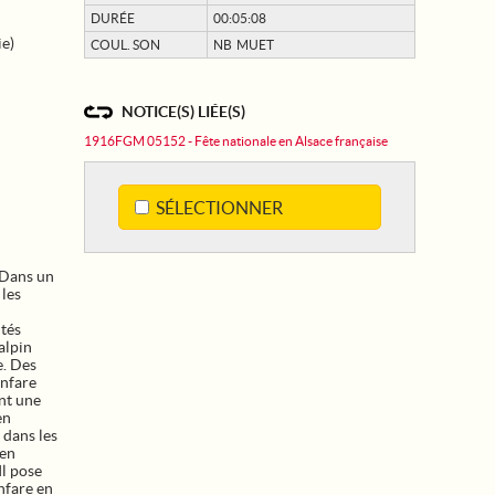
DURÉE
00:05:08
ie)
COUL. SON
NB MUET
NOTICE(S) LIÉE(S)
1916FGM 05152 - Fête nationale en Alsace française
SÉLECTIONNER
 Dans un
 les
ités
alpin
e. Des
anfare
ont une
en
 dans les
 en
Il pose
anfare en